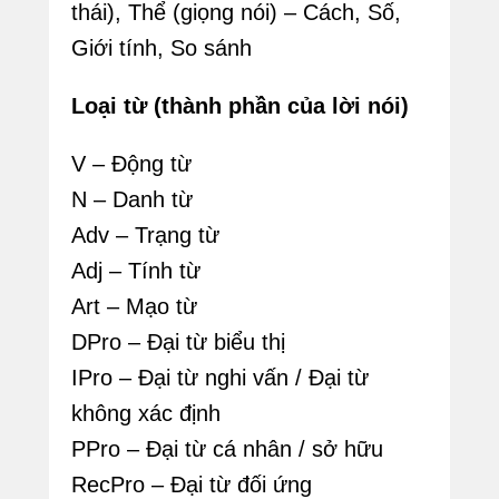
s
thái), Thể (giọng nói) – Cách, Số,
t
Giới tính, So sánh
e
Loại từ (thành phần của lời nói)
d
o
V – Động từ
n
N – Danh từ
2
Adv – Trạng từ
4
Adj – Tính từ
/
Art – Mạo từ
1
DPro – Đại từ biểu thị
1
IPro – Đại từ nghi vấn / Đại từ
/
không xác định
2
PPro – Đại từ cá nhân / sở hữu
0
RecPro – Đại từ đối ứng