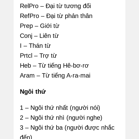
2
RelPro – Đại từ tương đối
5
RefPro – Đại từ phản thân
b
Prep – Giới từ
y
Conj – Liên từ
A
I – Thán từ
d
Prtcl – Trợ từ
m
Heb – Từ tiếng Hê-bơ-rơ
i
Aram – Từ tiếng A-ra-mai
n
Ngôi thứ
1 – Ngôi thứ nhất (người nói)
2 – Ngôi thứ nhì (người nghe)
3 – Ngôi thứ ba (người được nhắc
đến)